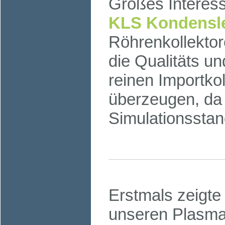
Großes Interess
KLS Kondensle
Röhrenkollektor
die Qualitäts u
reinen Importko
überzeugen, da 
Simulationsstan
Erstmals zeigte
unseren Plasma