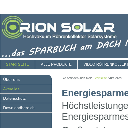
STARTSEITE
ALLE PRODUKTE
VIDEO RÖHRENKOLLEK
Sie befinden sich hier:
Startseite
/
Aktuelles
Über uns
Aktuelles
Energiesparme
Datenschutz
Höchstleistung
Downloadbereich
Energiesparmes